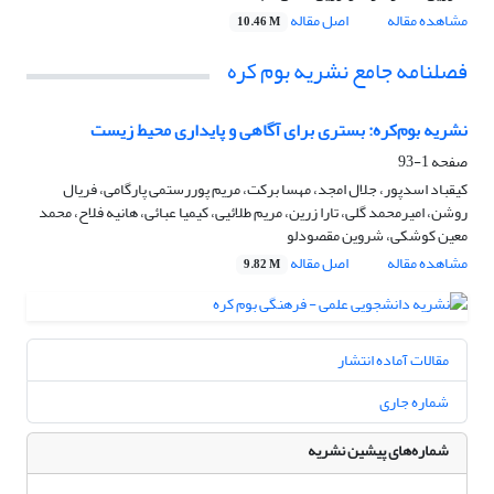
مشاهده مقاله
اصل مقاله
10.46 M
فصلنامه جامع نشریه بوم کره
نشریه بوم‌کره: بستری برای آگاهی و پایداری محیط زیست
صفحه
1-93
کیقباد اسدپور، جلال امجد، مهسا برکت، مریم پوررستمی پارگامی، فریال
روشن، امیرمحمد گلی، تارا زرین، مریم طلائیی، کیمیا عبائی، هانیه فلاح، محمد
معین کوشکی، شروین مقصودلو
مشاهده مقاله
اصل مقاله
9.82 M
مقالات آماده انتشار
شماره جاری
شماره‌های پیشین نشریه