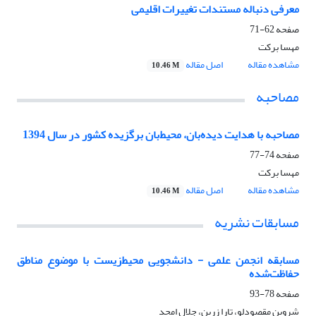
معرفی دنباله مستندات تغییرات اقلیمی
صفحه
62-71
مهسا برکت
مشاهده مقاله
اصل مقاله
10.46 M
مصاحبه
مصاحبه با هدایت دیده‌بان، محیط‌بان برگزیده کشور در سال 1394
صفحه
74-77
مهسا برکت
مشاهده مقاله
اصل مقاله
10.46 M
مسابقات نشریه
مسابقه‌ انجمن علمی - دانشجویی محیط‌زیست با موضوع مناطق
حفاظت‌شده
صفحه
78-93
شروین مقصودلو، تارا زرین، جلال امجد