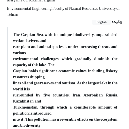
Maryam Pourrostami Pargami
Environmental Engineering, Faculty of Natural Resources, University of
Tehran
چکیده
English
The Caspian Sea, with its unique biodiversity, unparalleled
wetlands, rivers, and
rare plant and animal species, is under increasing threats and
various
environmental challenges, which gradually diminish the
capacity of this lake. The
Caspian holds significant economic values, including fishery
resources, shipping
lines, oil and gas reserves, and tourism. As the largest lake in the
world, it is
surrounded by five countries: Iran, Azerbaijan, Russia,
Kazakhstan, and
Turkmenistan, through which a considerable amount of
pollution is introduced
into it. This pollution has irreversible effects on the ecosystem
and biodiversity