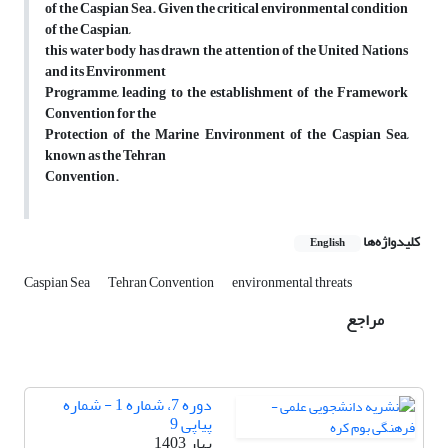
of the Caspian Sea. Given the critical environmental condition
of the Caspian,
this water body has drawn the attention of the United Nations
and its Environment
Programme, leading to the establishment of the Framework
Convention for the
Protection of the Marine Environment of the Caspian Sea,
known as the Tehran
Convention.
کلیدواژه‌ها
English
Caspian Sea
Tehran Convention
environmental threats
مراجع
دوره 7، شماره 1 - شماره
پیاپی 9
بهار 1403