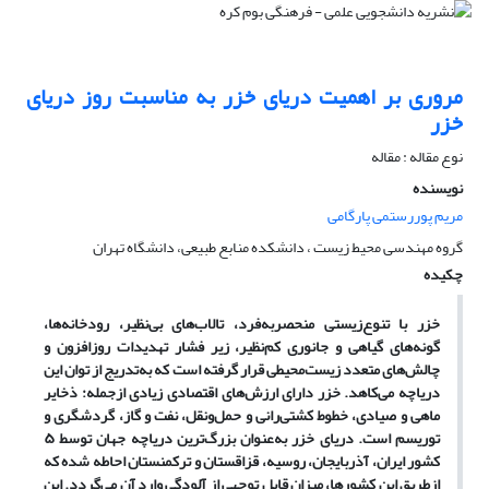
مروری بر اهمیت دریای خزر به مناسبت روز دریای
خزر
نوع مقاله : مقاله
نویسنده
مریم پوررستمی پارگامی
گروه مهندسی محیط زیست ، دانشکده منابع طبیعی، دانشگاه تهران
چکیده
خزر با تنوع‌زیستی منحصربه‌فرد، تالاب‌های بی‌نظیر، رودخانه‌ها،
گونه‌های گیاهی و جانوری کم‌نظیر، زیر فشار تهدیدات روزافزون و
چالش‌های متعدد زیست‌محیطی قرار گرفته است که به‌تدریج از توان این
دریاچه می‌کاهد. خزر دارای ارزش‌های اقتصادی زیادی ازجمله: ذخایر
ماهی و صیادی، خطوط کشتی‌رانی و حمل‌ونقل، نفت و گاز، گردشگری و
توریسم است. دریای خزر به‌عنوان بزرگ‌ترین دریاچه جهان توسط ۵
کشور ایران، آذربایجان، روسیه، قزاقستان و ترکمنستان احاطه‌ شده که
ازطریق این کشورها، میزان قابل توجهی از آلودگی وارد آن می‌گردد. این