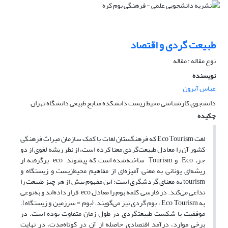
طبیعت گردی و اقتصاد
نوع مقاله : مقاله
نویسنده
عباس آبرون
دانشجوی کارشناسی محیط زیست دانشکده منابع طبیعی دانشگاه تهران
چکیده
لغت Eco Tourism که فرهنگستان لغات با کمک سازمان میراث فرهنگی
کشور آن را معادل طبیعت‌گردی معنا کرده است، از نظر ریشه لغوی از دو
جزء Eco و Tourism ساخته‌شده است که پیشوند eco برگرفته از
ریشه‌ای یونانی به معنی آمیزه‌ای از مفاهیم محیط‌زیست و زیستگاه و
tourism به معنای گردشگری است؛ این مفهوم بیش از هر چیز طبیعت را
تداعی می‌کند. در فارسی کلمه بوم را معادل eco قرار داده‌اند و به‌نوعی
به Eco Tourism ، بوم گردی نیز می‌گویند. (بوم = سرزمین و زیستگاه).
موفقیت یا شکست طبیعت­گردی در طول زمان متفاوت بوده است. در
برخی موارد، درآمد اقتصادی حاصله از آن در کوتاه‌مدت، در نهایت