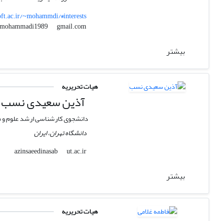
roft.ac.ir/~mohammdi/#interests
gmail.com
amohammadi1989
بیشتر
هیات تحریریه
آذین سعیدی نسب
دانشجوی کارشناسی ارشد علوم و م
دانشگاه تهران، ایران
ut.ac.ir
azinsaeedinasab
بیشتر
هیات تحریریه