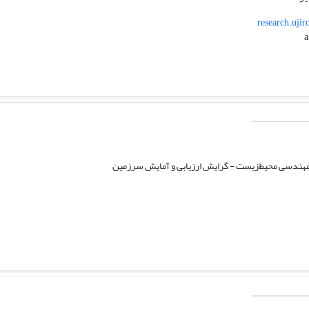
research.uji
هندسی محیط‌زیست - گرایش ارزیابی و آمایش سرزمین