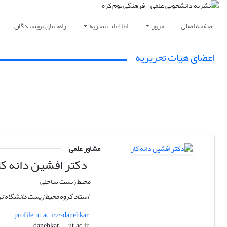
صفحه اصلی
مرور
اطلاعات نشریه
راهنمای نویسندگان
اعضای هیات تحریریه
مشاور علمی
دکتر افشین دانه کا
محیط زیست ساحلی
استاد گروه محیط زیست دانشگاه ته
profile.ut.ac.ir/~danehkar
ut.ac.ir
danehkar