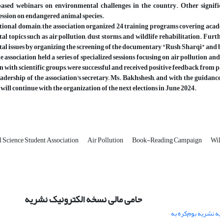
based webinars on environmental challenges in the country. Other signif
session on endangered animal species.
tional domain, the association organized 24 training programs covering acade
l topics such as air pollution, dust storms, and wildlife rehabilitation. Fur
al issues by organizing the screening of the documentary "Rush Sharqi" an
the association held a series of specialized sessions focusing on air pollution 
n with scientific groups, were successful and received positive feedback from p
adership of the association's secretary, Ms. Bakhshesh, and with the guidance 
 will continue with the organization of the next elections in June 2024.
 Science Student Association
Air Pollution
Book-Reading Campaign
Wil
حامی مالی نسخه الکترونیک نشریه
 نشریه بوم‌کره به