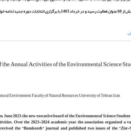
خواهد یافت.
ش
the Annual Activities of the Environmental Science Stu
tural Environment, Faculty of Natural Resources, University of Tehran, Iran
m June 2023, the new executive board of the Environmental Science Student A
tivities. Over the 2023-2024 academic year, the association organized a var
y revived the "Bumkoreh" journal and published two issues of the "Zist-Se