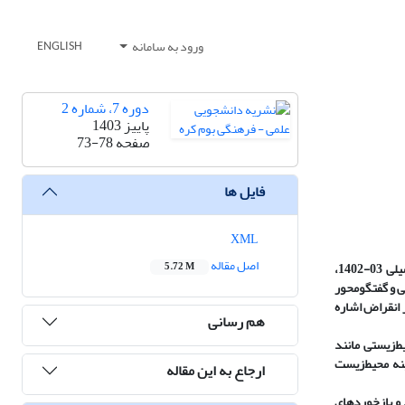
ورود به سامانه
ENGLISH
دوره 7، شماره 2
پاییز 1403
صفحه
73-78
فایل ها
XML
اصل مقاله
از خرداد 1402، شورای مرکزی جدید انجمن علمی-دانشجویی محیط‌زیست دانشکده منابع طبیعی دانشگاه تهران فعالیت‌های خود را آغاز کرد و در طول سال تحصیلی 03-1402،
5.72 M
ه احیای نشریه بوم‌کره و انتشار دو شماره از فصلنامه زیست‌سپهر شد. همچنین، 13 وبینار علمی و گفتگومحور
 انقراض اشاره
هم رسانی
‌سازی زیستگاه، و موضوعات محیط‌زیستی مانند
ینه محیط‌زیست
ارجاع به این مقاله
 و بازخوردهای