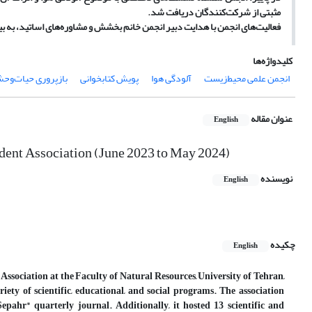
مثبتی از شرکت‌کنندگان دریافت شد.
فعالیت‌های انجمن با هدایت دبیر انجمن خانم بخشش و مشاوره‌های اساتید، به بیش از 60 عنوان فعالیت رسید و در خرداد 1403 با برگزاری انتخابات دوره جدید ادامه 
کلیدواژه‌ها
انجمن علمی محیط‌زیست
آلودگی هوا
پویش کتابخوانی
بازپروری حیات‌وح
عنوان مقاله
English
dent Association (June 2023 to May 2024)
نویسنده
English
چکیده
English
ssociation at the Faculty of Natural Resources, University of Tehran,
iety of scientific, educational, and social programs. The association
pahr" quarterly journal. Additionally, it hosted 13 scientific and