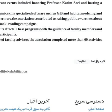
icant events included honoring Professor Karim Saei and hosting a
mic skills, specialized software such as GIS and habitat modeling, and
thermore, the association contributed to raising public awareness about
d book-reading campaigns.
and its effects. These programs, with the guidance of faculty members and
articipants.
of faculty advisors, the association completed more than 60 activities,
کلیدواژه‌ها
English
dlife Rehabilitation
دسترسی سریع
آخرین اخبار
صفحه اصلی
گامی به سوی فردا: تبریک هیئت تحریریه