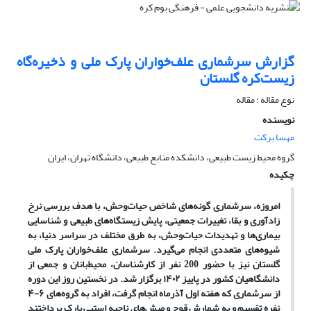
گزارش سرشماری علف‌خواران پارک ملی و ذخیره‌گاه
زیست‌کره گلستان
نوع مقاله : مقاله
نویسنده
مهسا برکت
گروه محیط زیست طبیعی، دانشکده منابع طبیعی، دانشگاه تهران، ایران
چکیده
امروزه، سرشماری گونه‌های شاخص حیات‌وحش، با هدف بررسی نرخ
زادآوری و بقا، تغییرات جمعیتی، پایش زیستگاه‌های طبیعی و شناسایی
بیماری‌ها و تهدیدات حیات‌وحش، به طرق مختلف در سراسر دنیا، به
شیوه‌های متعددی انجام می‌گیرد. سرشماری علف‌خواران پارک ملی
گلستان نیز با حضور 200 نفر از کارشناسان، محیط‌بانان و جمعی از
دانشگاهیان کشور در پاییز ۱۴۰۲ برگزار شد. در نخستین روز این دوره
از سرشماری که هفته اول آذرماه انجام گرفت، افراد به گروه‌های ۶-۴
نفره تقسیم و به شمارش قوچ و میش‌های ناحیه استپی پارک پرداختند