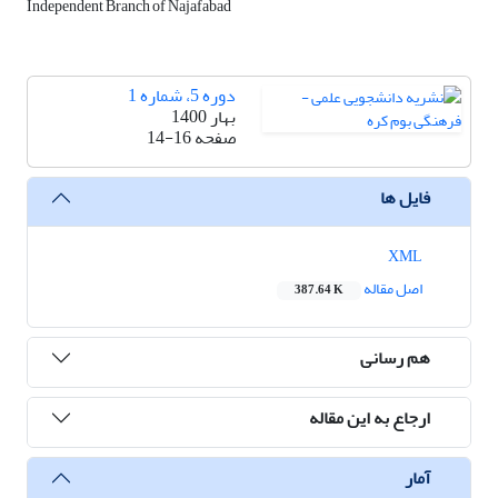
Independent Branch of Najafabad
دوره 5، شماره 1
بهار 1400
صفحه
14-16
فایل ها
XML
اصل مقاله
387.64 K
هم رسانی
ارجاع به این مقاله
آمار