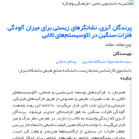
پرندگان آبزی، نشانگرهای زیستی برای میزان آلودگی
فلزات سنگین در اکوسیستم‌های تالابی
نوع مقاله : مقاله
نویسندگان
سید محمدجوادعبدالله صابری
بهنام رحمانی
دانشجوی کارشناسی محیط زیست دانشکده منابع طبیعی دانشگاه تهران
چکیده
همزمان با فرآیندهای توسعه شهرنشینی و صنعتی، اکوسیستم‌های
تالابی به علت تغییرات طبیعی و مصنوعی از طریق فرآیند‌های فیزیکی،
شیمیایی و انرژی تحت تاثیر قرار می‌گیرند. با ادامه این روند وضعیت
آلودگی فلزات سنگین به طور فزاینده‌ای جدی‌تر می‌شود، پرندگان
آب‌زی که زندگی وابسته به تالاب را دارند، در معرض خطر مرگ و میر
قرار می‌گیرند. با توجه به اینکه تعیین کیفیت محیطی با اسفاده از بررسی
غلظت فلزات در بسیاری از ارگانیسم‌ها هزینه‌بر و وقت گیر است،
بنابراین بایدگونه‌های شاخص و بافت‌های شاخص برای اینکار انتخاب