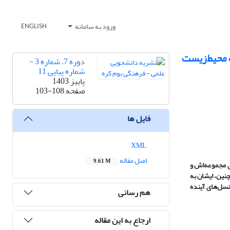
ورود به سامانه
ENGLISH
 محیط‌زیست
دوره 7، شماره 3 -
شماره پیاپی 11
پاییز 1403
صفحه
103-108
فایل ها
XML
اصل مقاله
9.61 M
ی مجموعه‌اش و
نین، ایشان به
نسل‌های آینده
هم رسانی
ارجاع به این مقاله