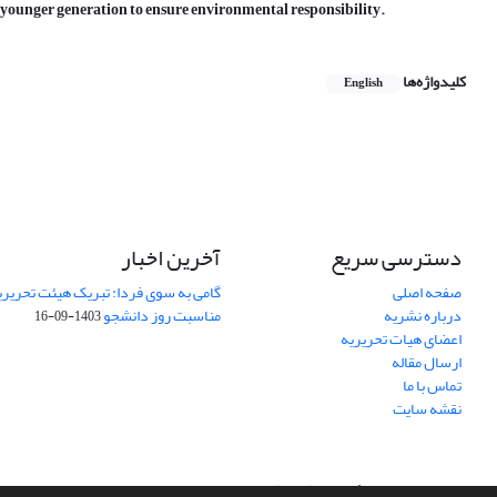
e younger generation to ensure environmental responsibility.
کلیدواژه‌ها
English
دسترسی سریع
آخرین اخبار
صفحه اصلی
گامی به سوی فردا: تبریک هیئت تحریریه
درباره نشریه
مناسبت روز دانشجو
1403-09-16
اعضای هیات تحریریه
ارسال مقاله
تماس با ما
نقشه سایت
سامانه مدیریت نشریات علمی.
طراحی و پیاده سازی از
سیناوب