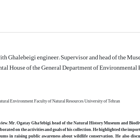
ith Ghalebeigi engineer; Supervisor and head of the Mus
al House of the General Department of Environmental P
tural Environment, Faculty of Natural Resources, University of Tehran
erview, Mr. Ogatay Gha'lebigi, head of the Natural History Museum and Biod
aborated on the activities and goals of his collection. He highlighted the imp
ums in raising public awareness about wildlife conservation. He also disc