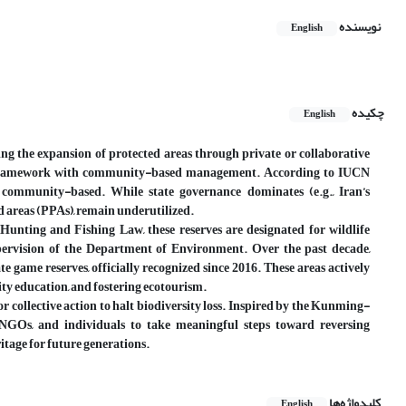
نویسنده
English
چکیده
English
ng the expansion of protected areas through private or collaborative
ve framework with community-based management. According to IUCN
or community-based. While state governance dominates (e.g., Iran’s
 areas (PPAs), remain underutilized.
 Hunting and Fishing Law, these reserves are designated for wildlife
pervision of the Department of Environment. Over the past decade,
e game reserves, officially recognized since 2016. These areas actively
ity education, and fostering ecotourism.
for collective action to halt biodiversity loss. Inspired by the Kunming-
 NGOs, and individuals to take meaningful steps toward reversing
ritage for future generations.
کلیدواژه‌ها
English