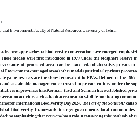
ri
tural Environment, Faculty of Natural Resources, University of Tehran
cades, new approaches to biodiversity conservation have emerged, emphasizi
 These models were first introduced in 1977 under the biosphere reser
 governance of protected areas can be state-led, collaborative, private, 
f Environment-managed areas), other models, particularly private protected
vate game reserves are the closest equivalent to PPAs. Defined in the 1967
n and sustainable management, entrusted to private entities under the su
nitiatives in provinces like Kerman, Yazd, and Semnan have established privat
nservation activities such as habitat restoration, wildlife monitoring, commun
heme for International Biodiversity Day 2024,
"Be Part of the Solution,"
calls 
obal Biodiversity Framework, it urges governments, local communities,
 decline, emphasizing that everyone has a role in conserving this invaluable he