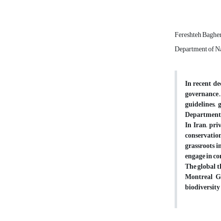
Fereshteh Baghe
Department of Na
In recent de
governance.
guidelines,
Department o
In Iran, pri
conservatio
grassroots i
engage in co
The global t
Montreal Gl
biodiversity