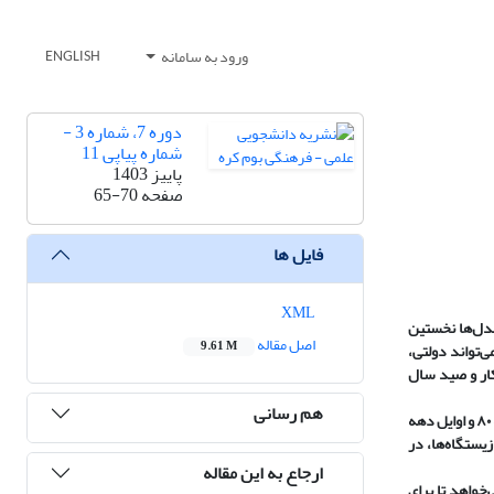
ورود به سامانه
ENGLISH
دوره 7، شماره 3 -
شماره پیاپی 11
پاییز 1403
صفحه
65-70
فایل ها
XML
مدل‌ها نخستین
اصل مقاله
9.61 M
ل‌های IUCN، زمامداری مناطق حفاظت‌شده می‌تواند دولتی،
حفاظت‌شده خصوصی (PPAs) هستند که در قانون شکار و صید سال
هم رسانی
قرق‌های اختصاصی به منظور حفاظت از حیات‌وحش و مدیریت پایدار زیستگاه‌ها، تحت نظارت سازمان حفاظت محیط‌زیست به بخش خصوصی واگذار می‌شوند. از اواخر دهه ۸۰ و اوایل دهه
کنار حفاظت از زیستگاه‌ها، در
ارجاع به این مقاله
‌خواهد تا برای