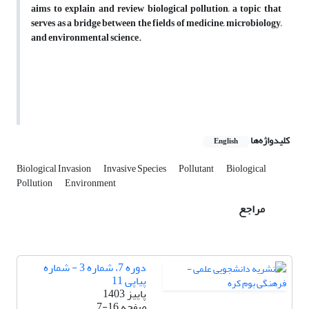
aims to explain and review biological pollution, a topic that
serves as a bridge between the fields of medicine, microbiology,
and environmental science.
کلیدواژه‌ها
English
Biological Invasion
Invasive Species
Pollutant
Biological
Pollution
Environment
مراجع
دوره 7، شماره 3 - شماره
پیاپی 11
پاییز 1403
صفحه
7-16