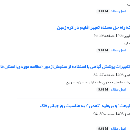
ی
اصل مقاله
3.01 M
 راه حل مسئله تغییر اقلیم در کره زمین
39-46
یان
اصل مقاله
9.61 M
تغییرات پوشش گیاهی با استفاده از سنجش‌ازدور (مطالعه موردی: استان ف
47-54
، اسماعیل حیدری علمدارلو، حسن خسروی
اصل مقاله
9.61 M
بیعت" و بن‌مایه "تمدن"؛ به مناسبت روزجهانی خاک
89-94
اصل مقاله
9.61 M