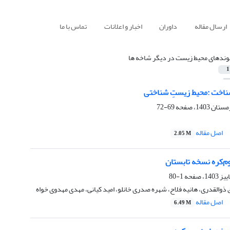
ارسال مقاله
داوران
اخبار و اعلانات
تماس با ما
وندهای محیط زیست در دیگر شاخه ها
1
ناخت :محیط زیستِ شناختی
69-72
اصل مقاله
2.05 M
م‌کره نسخه تابستان
1-80
ذوالقدری، هانیه فلاح، شهره صدری خانلو، امید کیانی، مهدی مهدوی خواه
اصل مقاله
6.49 M