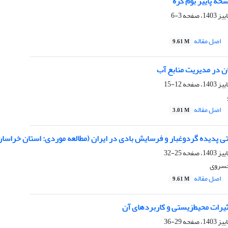
ه پاییز بوم کره
3-6
اصل مقاله
9.61 M
 در مدیریت منابع آب
12-15
اصل مقاله
3.01 M
تی پدیده گردوغبار و فرسایش بادی در ایران (مطالعه موردی: استان خراسا
25-32
 خسروی
اصل مقاله
9.61 M
ثیرات محیط‌زیستی و کاربردهای آن
29-36