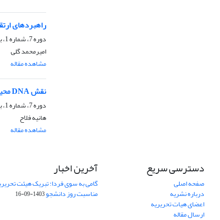
راهبردهای ارتقا
دوره 7، شماره 1، بهار 1403، صفحه
امیرمحمد گلی
مشاهده مقاله
نقش DNA محیطی در زیست‌شناسی حفاظت و تنوع‌زیستی
دوره 7، شماره 1، بهار 1403، صفحه
هانیه فلاح
مشاهده مقاله
دسترسی سریع
آخرین اخبار
صفحه اصلی
گامی به سوی فردا: تبریک هیئت تحریریه
درباره نشریه
مناسبت روز دانشجو
1403-09-16
اعضای هیات تحریریه
ارسال مقاله